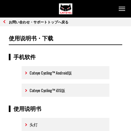
产品信息
お問い合わせ・サポートトップへ戻る
头灯
尾灯
使用说明书・下载
智能同步车灯
码表
手机软件
车身商品
人身商品
码表介绍
Cateye Cycling™ Android版
灯光介绍
Cateye Cycling™ iOS版
技术支持
使用说明书
联系我们
头灯