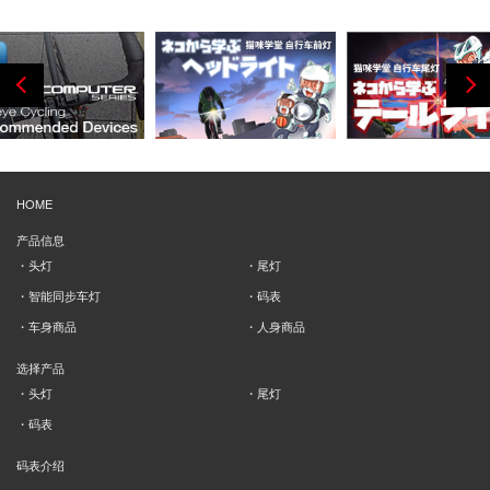
HOME
产品信息
头灯
尾灯
智能同步车灯
码表
车身商品
人身商品
选择产品
头灯
尾灯
码表
码表介绍