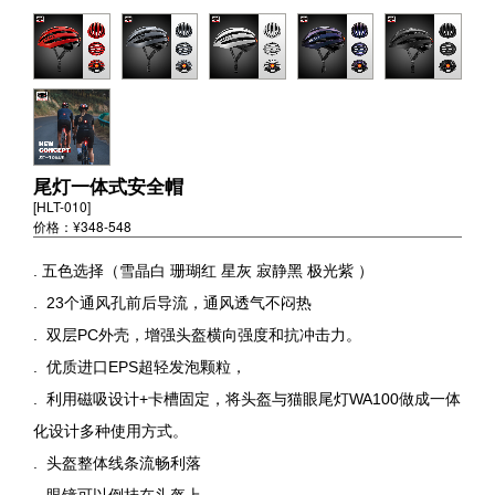
尾灯一体式安全帽
[HLT-010]
价格：¥348-548
. 五色选择（雪晶白 珊瑚红 星灰 寂静黑 极光紫 ）
. 23个通风孔前后导流，通风透气不闷热
. 双层PC外壳，增强头盔横向强度和抗冲击力。
. 优质进口EPS超轻发泡颗粒，
. 利用磁吸设计+卡槽固定，将头盔与猫眼尾灯WA100做成一体
化设计多种使用方式。
. 头盔整体线条流畅利落
. 眼镜可以倒挂在头盔上。