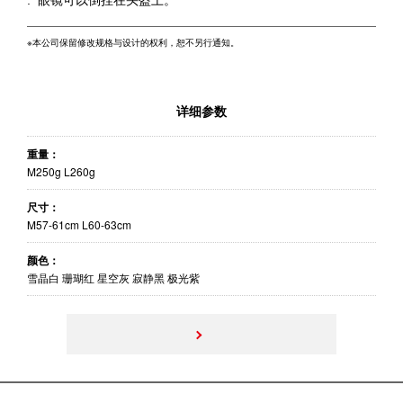
※本公司保留修改规格与设计的权利，恕不另行通知。
详细参数
重量：
M250g L260g
尺寸：
M57-61cm L60-63cm
颜色：
雪晶白 珊瑚红 星空灰 寂静黑 极光紫