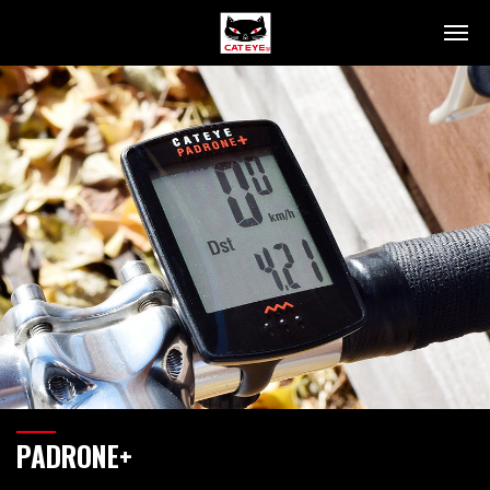
产品信息
头灯
尾灯
智能同步车灯
码表
车身商品
人身商品
码表介绍
灯光介绍
技术支持
联系我们
PADRONE+