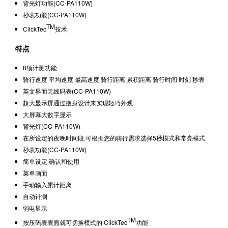
背光灯功能(CC-PA110W)
秒表功能(CC-PA110W)
TM
ClickTec
技术
特点
8项计测功能
骑行速度 平均速度 最高速度 骑行距离 累积距离 骑行时间 时刻 秒表
英文界面无线码表(CC-PA110W)
超大显示屏通过瘦身设计来实现轻巧外观
大屏幕大数字显示
背光灯(CC-PA110W)
在所设定的夜晚时间段,可根据您的骑行需求选择5秒模式和常亮模式
秒表功能(CC-PA110W)
简单设定·确认和使用
菜单画面
手动输入累计距离
自动计测
弱电显示
TM
按压码表表面就可切换模式的 ClickTec
功能