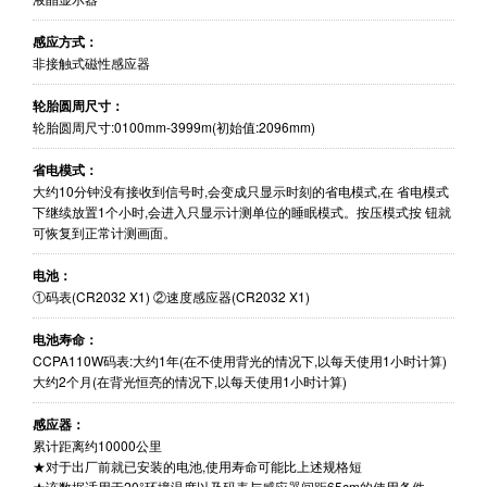
感应方式：
非接触式磁性感应器
轮胎圆周尺寸：
轮胎圆周尺寸:0100mm-3999m(初始值:2096mm)
省电模式：
大约10分钟没有接收到信号时,会变成只显示时刻的省电模式,在 省电模式
下继续放置1个小时,会进入只显示计测单位的睡眠模式。按压模式按 钮就
可恢复到正常计测画面。
电池：
①码表(CR2032 X1) ②速度感应器(CR2032 X1)
电池寿命：
CCPA110W码表:大约1年(在不使用背光的情况下,以每天使用1小时计算)
大约2个月(在背光恒亮的情况下,以每天使用1小时计算)
感应器：
累计距离约10000公里
★对于出厂前就已安装的电池,使用寿命可能比上述规格短
★该数据适用于20°环境温度以及码表与感应器间距65cm的使用条件