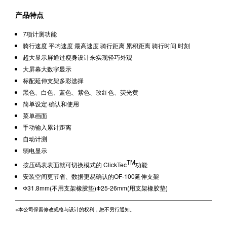
产品特点
7项计测功能
骑行速度 平均速度 最高速度 骑行距离 累积距离 骑行时间 时刻
超大显示屏通过瘦身设计来实现轻巧外观
大屏幕大数字显示
标配延伸支架多彩选择
黑色、白色、蓝色、紫色、玫红色、荧光黄
简单设定·确认和使用
菜单画面
手动输入累计距离
自动计测
弱电显示
TM
按压码表表面就可切换模式的 ClickTec
功能
安装空间更节省、数据更易确认的OF-100延伸支架
Φ31.8mm(不用支架橡胶垫)Φ25-26mm(用支架橡胶垫)
※本公司保留修改规格与设计的权利，恕不另行通知。