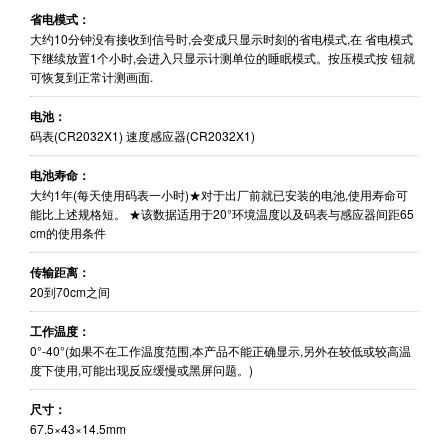
省电模式：
大约10分钟没有接收到信号时,会变成只显示时刻的省电模式,在 省电模式
下继续放置1个小时,会进入只显示计测单位的睡眠模式。按压模式按 钮就
可恢复到正常计测画面.
电池：
码表(CR2032X1) 速度感应器(CR2032X1)
电池寿命：
大约1年(每天使用码表一小时)★对于出厂前就已安装的电池,使用寿命可
能比上述规格短。 ★该数据适用于20°环境温度以及码表与感应器间距65
cm的使用条件
传输距离：
20到70cm之间
工作温度：
0°-40°(如果不在工作温度范围,本产品不能正确显示,另外在较低或较高温
度下使用,可能出现反应缓慢或黑屏问题。)
尺寸：
67.5×43×14.5mm