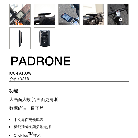
[CC-PA100W]
价格：¥368
功能
大画面大数字,画面更清晰
数据确认一目了然
中文界面无线码表
标配延伸支架多彩选择
TM
ClickTec
技术